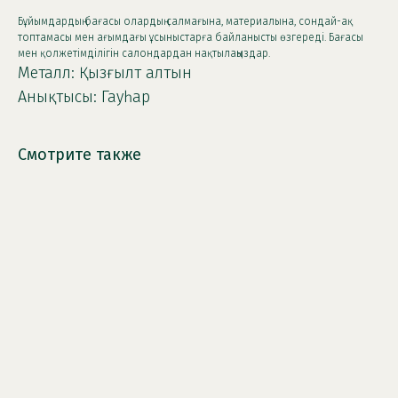
Бұйымдардың бағасы олардың салмағына, материалына, сондай-ақ
топтамасы мен ағымдағы ұсыныстарға байланысты өзгереді. Бағасы
мен қолжетімділігін салондардан нақтылаңыздар.
Металл: Қызғылт алтын
Анықтысы: Гауһар
Смотрите также