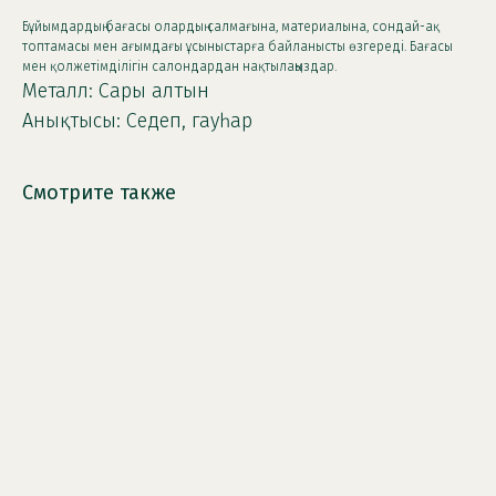
Бұйымдардың бағасы олардың салмағына, материалына, сондай-ақ
топтамасы мен ағымдағы ұсыныстарға байланысты өзгереді. Бағасы
мен қолжетімділігін салондардан нақтылаңыздар.
Металл: Сары алтын
Анықтысы: Седеп, гауһар
Смотрите также