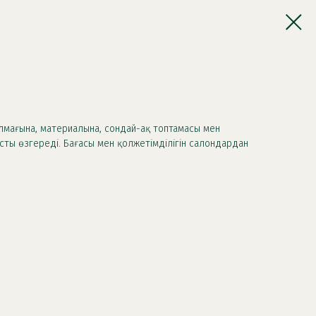
лмағына, материалына, сондай-ақ топтамасы мен
ты өзгереді. Бағасы мен қолжетімділігін салондардан