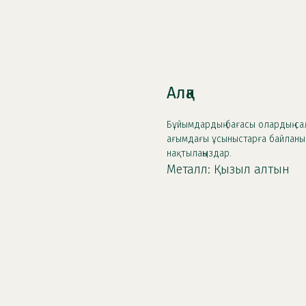
Алқа
Бұйымдардың бағасы олардың са
ағымдағы ұсыныстарға байланыс
нақтылаңыздар.
Металл: Қызыл алтын