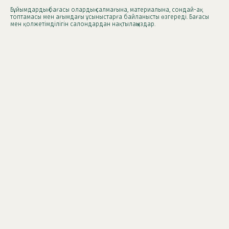
Бұйымдардың бағасы олардың салмағына, материалына, сондай-ақ
топтамасы мен ағымдағы ұсыныстарға байланысты өзгереді. Бағасы
мен қолжетімділігін салондардан нақтылаңыздар.